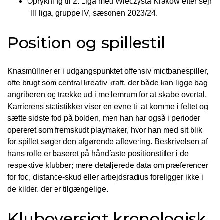
Oprykning til 2. Liga med Wieczysta Kraków efter sejr
i III liga, gruppe IV, sæsonen 2023/24.
Position og spillestil
Knasmüllner er i udgangspunktet offensiv midtbanespiller,
ofte brugt som central kreativ kraft, der både kan ligge bag
angriberen og trække ud i mellemrum for at skabe overtal.
Karrierens statistikker viser en evne til at komme i feltet og
sætte sidste fod på bolden, men han har også i perioder
opereret som fremskudt playmaker, hvor han med sit blik
for spillet søger den afgørende aflevering. Beskrivelsen af
hans rolle er baseret på håndfaste positionstitler i de
respektive klubber; mere detaljerede data om præferencer
for fod, distance-skud eller arbejdsradius foreligger ikke i
de kilder, der er tilgængelige.
Kluboversigt kronologisk