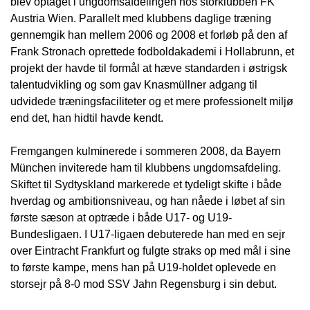
blev optaget i ungdomsafdelingen hos storklubben FK
Austria Wien. Parallelt med klubbens daglige træning
gennemgik han mellem 2006 og 2008 et forløb på den af
Frank Stronach oprettede fodboldakademi i Hollabrunn, et
projekt der havde til formål at hæve standarden i østrigsk
talentudvikling og som gav Knasmüllner adgang til
udvidede træningsfaciliteter og et mere professionelt miljø
end det, han hidtil havde kendt.
Fremgangen kulminerede i sommeren 2008, da Bayern
München inviterede ham til klubbens ungdomsafdeling.
Skiftet til Sydtyskland markerede et tydeligt skifte i både
hverdag og ambitionsniveau, og han nåede i løbet af sin
første sæson at optræde i både U17- og U19-
Bundesligaen. I U17-ligaen debuterede han med en sejr
over Eintracht Frankfurt og fulgte straks op med mål i sine
to første kampe, mens han på U19-holdet oplevede en
storsejr på 8-0 mod SSV Jahn Regensburg i sin debut.