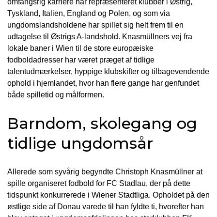
omfangsrig karriere har repræsenteret klubber i Østrig,
Tyskland, Italien, England og Polen, og som via
ungdomslandsholdene har spillet sig helt frem til en
udtagelse til Østrigs A-landshold. Knasmüllners vej fra
lokale baner i Wien til de store europæiske
fodboldadresser har været præget af tidlige
talentudmærkelser, hyppige klubskifter og tilbagevendende
ophold i hjemlandet, hvor han flere gange har genfundet
både spilletid og målformen.
Barndom, skolegang og
tidlige ungdomsår
Allerede som syvårig begyndte Christoph Knasmüllner at
spille organiseret fodbold for FC Stadlau, der på dette
tidspunkt konkurrerede i Wiener Stadtliga. Opholdet på den
østlige side af Donau varede til han fyldte ti, hvorefter han