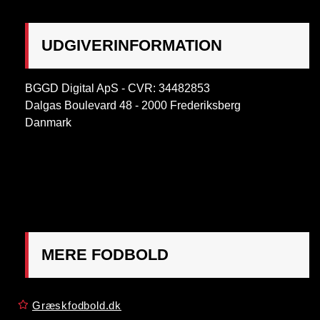
UDGIVERINFORMATION
BGGD Digital ApS - CVR: 34482853
Dalgas Boulevard 48 - 2000 Frederiksberg
Danmark
OBS:
Henvendelse på adressen ikke muligt. Post
mærkes "Att: Østrigsk Fodbold"
MERE FODBOLD
Græskfodbold.dk