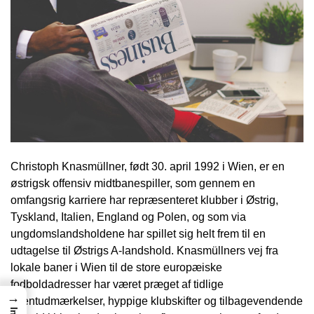
Christoph Knasmüllner, født 30. april 1992 i Wien, er en
østrigsk offensiv midtbanespiller, som gennem en
omfangsrig karriere har repræsenteret klubber i Østrig,
Tyskland, Italien, England og Polen, og som via
ungdomslandsholdene har spillet sig helt frem til en
udtagelse til Østrigs A-landshold. Knasmüllners vej fra
lokale baner i Wien til de store europæiske
fodboldadresser har været præget af tidlige
→
talentudmærkelser, hyppige klubskifter og tilbagevendende