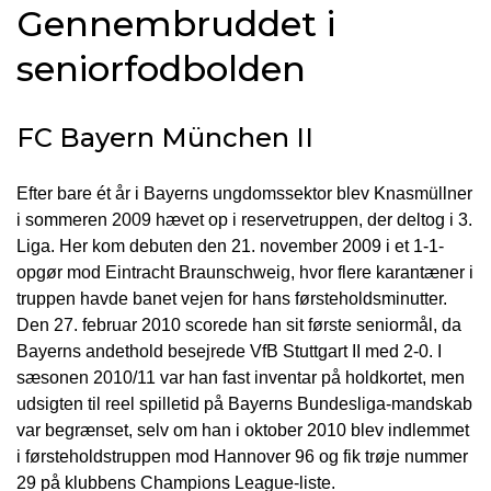
Gennembruddet i
seniorfodbolden
FC Bayern München II
Efter bare ét år i Bayerns ungdomssektor blev Knasmüllner
i sommeren 2009 hævet op i reservetruppen, der deltog i 3.
Liga. Her kom debuten den 21. november 2009 i et 1-1-
opgør mod Eintracht Braunschweig, hvor flere karantæner i
truppen havde banet vejen for hans førsteholdsminutter.
Den 27. februar 2010 scorede han sit første seniormål, da
Bayerns andethold besejrede VfB Stuttgart II med 2-0. I
sæsonen 2010/11 var han fast inventar på holdkortet, men
udsigten til reel spilletid på Bayerns Bundesliga-mandskab
var begrænset, selv om han i oktober 2010 blev indlemmet
i førsteholdstruppen mod Hannover 96 og fik trøje nummer
29 på klubbens Champions League-liste.