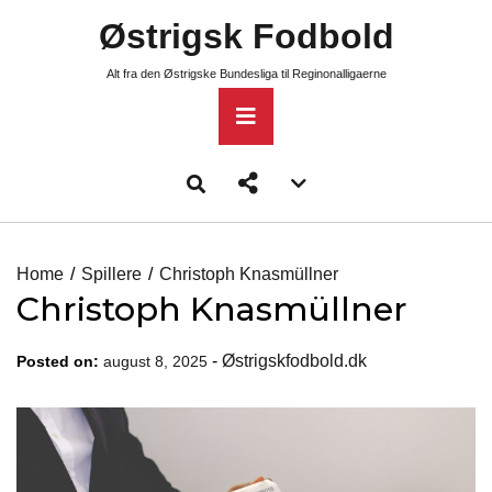
Skip
Østrigsk Fodbold
to
content
Alt fra den Østrigske Bundesliga til Reginonalligaerne
Primary
Menu
Account
menu
toggle
Home
Spillere
Christoph Knasmüllner
Christoph Knasmüllner
-
Østrigskfodbold.dk
Posted on:
august 8, 2025