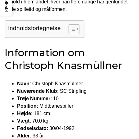
Indhold
ophold i hjemlandet, hvor han flere gange har genfundet
både spilletid og målformen.
Indholdsfortegnelse
Information om
Christoph Knasmüllner
Navn:
Christoph Knasmüllner
Nuværende Klub:
SC Stripfing
Trøje Nummer:
10
Position:
Midtbanespiller
Højde:
181 cm
Vægt:
70.0 kg
Fødselsdato:
30/04-1992
Alder:
33 år