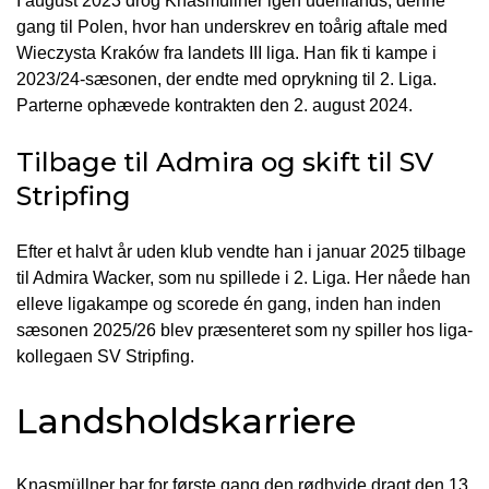
I august 2023 drog Knasmüllner igen udenlands, denne
gang til Polen, hvor han underskrev en toårig aftale med
Wieczysta Kraków fra landets III liga. Han fik ti kampe i
2023/24-sæsonen, der endte med oprykning til 2. Liga.
Parterne ophævede kontrakten den 2. august 2024.
Tilbage til Admira og skift til SV
Stripfing
Efter et halvt år uden klub vendte han i januar 2025 tilbage
til Admira Wacker, som nu spillede i 2. Liga. Her nåede han
elleve ligakampe og scorede én gang, inden han inden
sæsonen 2025/26 blev præsenteret som ny spiller hos liga-
kollegaen SV Stripfing.
Landsholdskarriere
Knasmüllner bar for første gang den rødhvide dragt den 13.