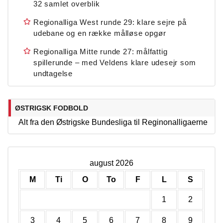
32 samlet overblik
Regionalliga West runde 29: klare sejre på
udebane og en række målløse opgør
Regionalliga Mitte runde 27: målfattig
spillerunde – med Veldens klare udesejr som
undtagelse
ØSTRIGSK FODBOLD
Alt fra den Østrigske Bundesliga til Reginonalligaerne
august 2026
M
Ti
O
To
F
L
S
1
2
3
4
5
6
7
8
9