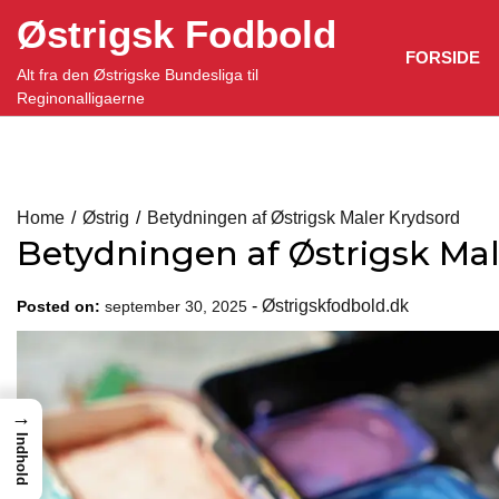
Skip
Østrigsk Fodbold
to
FORSIDE
content
Alt fra den Østrigske Bundesliga til
Reginonalligaerne
Home
Østrig
Betydningen af Østrigsk Maler Krydsord
Betydningen af Østrigsk Ma
-
Østrigskfodbold.dk
Posted on:
september 30, 2025
→
Indhold