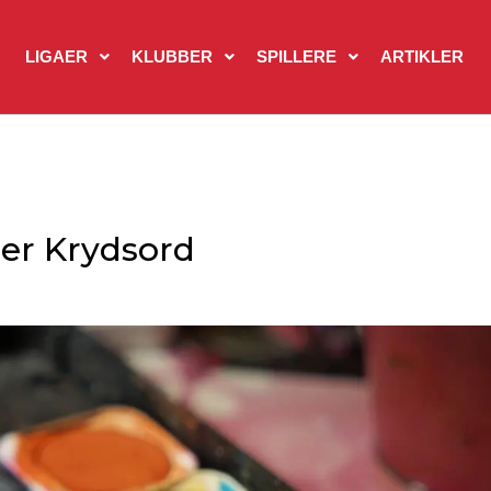
LIGAER
KLUBBER
SPILLERE
ARTIKLER
ler Krydsord