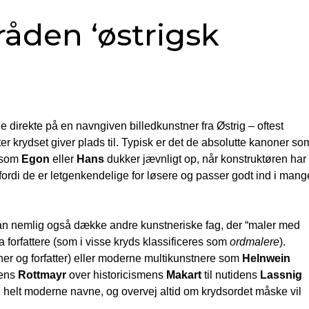
åden ‘østrigsk
 direkte på en navngiven billedkunstner fra Østrig – oftest
ter krydset giver plads til. Typisk er det de absolutte kanoner so
e som
Egon
eller
Hans
dukker jævnligt op, når konstruktøren har
 fordi de er letgenkendelige for løsere og passer godt ind i mang
n nemlig også dække andre kunstneriske fag, der “maler med
da forfattere (som i visse kryds klassificeres som
ordmalere
).
ner og forfatter) eller moderne multikunstnere som
Helnwein
kens
Rottmayr
over historicismens
Makart
til nutidens
Lassnig
g helt moderne navne, og overvej altid om krydsordet måske vil