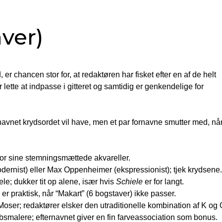
ver)
, er chancen stor for, at redaktøren har fisket efter en af de helt
 lette at indpasse i gitteret og samtidig er genkendelige for
rnavnet krydsordet vil have, men et par fornavne smutter med, nå
or sine stemnings­­mættede akvareller.
ernist) eller Max Oppenheimer (ekspressionist); tjek krydsene.
le; dukker tit op alene, især hvis
Schiele
er for langt.
er praktisk, når “Makart” (6 bogstaver) ikke passer.
ser; redaktører elsker den utraditionelle kombination af K og 
s­malere; efternavnet giver en fin farveassociation som bonus.