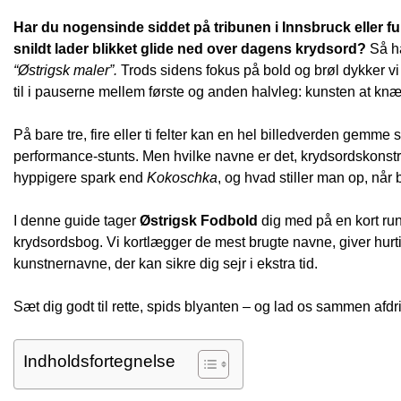
Har du nogensinde siddet på tribunen i Innsbruck eller
snildt lader blikket glide ned over dagens krydsord?
Så ha
“Østrigsk maler”.
Trods sidens fokus på bold og brøl dykker vi 
til i pauserne mellem første og anden halvleg: kunsten at kn
På bare tre, fire eller ti felter kan en hel billedverden gemme 
performance-stunts. Men hvilke navne er det, krydsordskonstr
hyppigere spark end
Kokoschka
, og hvad stiller man op, når 
I denne guide tager
Østrigsk Fodbold
dig med på en kort run
krydsordsbog. Vi kortlægger de mest brugte navne, giver hurtige
kunstnernavne, der kan sikre dig sejr i ekstra tid.
Sæt dig godt til rette, spids blyanten – og lad os sammen afdr
Indholdsfortegnelse