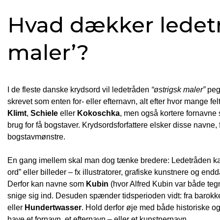
Hvad dækker ledetr
maler’?
I de fleste danske krydsord vil ledetråden
“østrigsk maler”
pege
skrevet som enten for- eller efternavn, alt efter hvor mange fel
Klimt
,
Schiele
eller
Kokoschka
, men også kortere fornavn
brug for få bogstaver. Krydsordsforfattere elsker disse navne,
bogstavmønstre.
En gang imellem skal man dog tænke bredere: Ledetråden ka
ord” eller billeder – fx illustratorer, grafiske kunstnere og end
Derfor kan navne som
Kubin
(hvor Alfred Kubin var både teg
snige sig ind. Desuden spænder tidsperioden vidt: fra barok
eller
Hundertwasser
. Hold derfor øje med både historiske o
have et fornavn, et efternavn – eller et kunstnernavn.