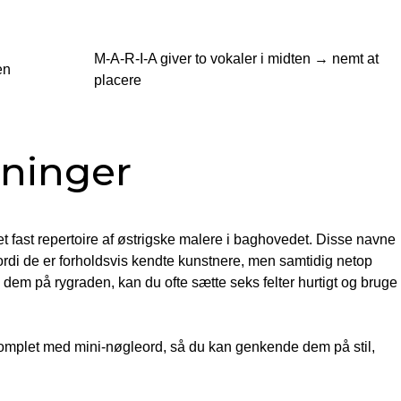
M-A-R-I-A giver to vokaler i midten → nemt at
en
placere
sninger
et fast repertoire af østrigske malere i baghovedet. Disse navne
ordi de er forholdsvis kendte kunstnere, men samtidig netop
em på rygraden, kan du ofte sætte seks felter hurtigt og bruge
komplet med mini-nøgleord, så du kan genkende dem på stil,