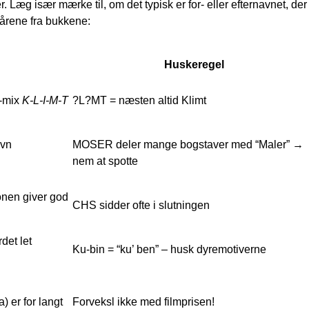
Læg især mærke til, om det typisk er for- eller efternavnet, der
fårene fra bukkene:
Huske­regel
l-mix
K-L-I-M-T
?L?MT = næsten altid Klimt
avn
MOSER deler mange bogstaver med “Maler” →
nem at spotte
onen giver god
CHS sidder ofte i slutningen
det let
Ku-bin = “ku’ ben” – husk dyremotiverne
 er for langt
Forveksl ikke med filmprisen!