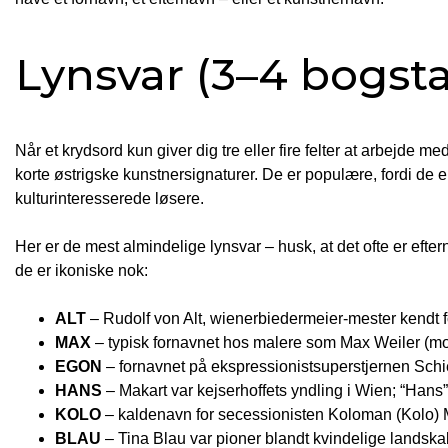
Lynsvar (3–4 bogsta
Når et krydsord kun giver dig tre eller fire felter at arbejde med
korte østrigske kunstner­signaturer. De er populære, fordi de er
kulturinteresserede løsere.
Her er de mest almindelige lynsvar – husk, at det ofte er efte
de er ikoniske nok:
ALT
– Rudolf von Alt, wiener­biedermeier-mester kendt f
MAX
– typisk fornavnet hos malere som Max Weiler (mod
EGON
– fornavnet på ekspressionist­superstjernen Schie
HANS
– Makart var kejserhoffets yndling i Wien; “Hans” 
KOLO
– kaldenavn for secessionisten Koloman (Kolo) Mo
BLAU
– Tina Blau var pioner blandt kvindelige landskab