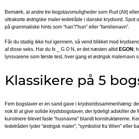
Bemærk, at andre tre-bogstavs­muligheder som
Rud
(Alt) elle
ultrakorte østrigske maler-ledetråde i danske krydsord. Spot o
på grammatiske hints som “han”/“hun” eller “familienavn”.
Får du stadig ikke hul igennem, så vend blikket mod krydsende 
af disse seks. Har du fx _ G O N, er det næsten altid
EGON
; 
lynsvarene som første test, hver gang et østrigsk maler­navn sk
Klassikere på 5 bog
Fem bogstaver er en sand gave i krydsordssammenhæng: de er
nok til at give solide krydsbogstaver, der tydeligt adskiller d
kunstnere blevet faste “husnavne” blandt konstruktørerne. Ke
ledetråden lyder “østrigsk maler”, “symbolist fra Wien” eller ba