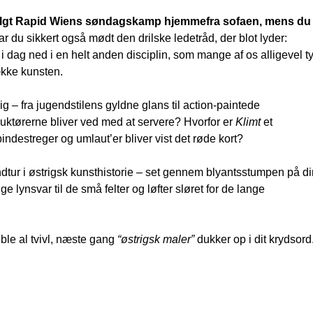
 fulgt Rapid Wiens søndagskamp hjemmefra sofaen, mens du
r du sikkert også mødt den drilske ledetråd, der blot lyder:
i dag ned i en helt anden disciplin, som mange af os alligevel ty
ække kunsten.
sig – fra jugendstilens gyldne glans til action-paintede
uktørerne bliver ved med at servere? Hvorfor er
Klimt
et
bindestreger og umlaut’er bliver vist det røde kort?
dtur i østrigsk kunsthistorie – set gennem blyantsstumpen på di
 lynsvar til de små felter og løfter sløret for de lange
ible al tvivl, næste gang
“østrigsk maler”
dukker op i dit krydsord