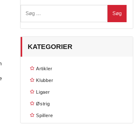
Søg
efter:
KATEGORIER
m
Artikler
e
Klubber
Ligaer
Østrig
Spillere