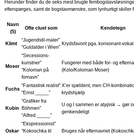
Herunder finder du de seks mest brugte fembogstavsløsninger. 
efterspørges, samt de bogstavmønstre, som lynhurtigt skiller 
Navn
Ofte cluet som
Kendetegn
(5)
“Jugendstil-maler”
Klimt
Krydsfavorit pga. konsonant-voka
“Guldalder i Wien”
“Secessions-
kunstner”
Fungerer med både for- og eftern
Moser
“Koloman på
(Kolo/Koloman Moser)
fornavn”
“Fantastisk realist”
X’er sjældent, men CH-kombinati
Fuchs
“Ernst _____”
kryds­hjælp
“Grafiker fra
U og I sammen er atypisk → gør or
Kubin
Böhmen”
genkendeligt
“Alfred _____”
“Ekspressionist”
Oskar
“Kokoschka til
Bruges når efternavnet (Kokoschka)