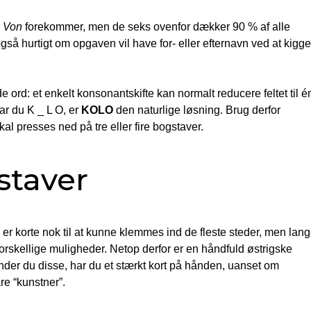
r
Von
forekommer, men de seks ovenfor dækker 90 % af alle
gså hurtigt om opgaven vil have for- eller efternavn ved at kigge
ord: et enkelt konsonant­skifte kan normalt reducere feltet til é
har du K _ L O, er
KOLO
den naturlige løsning. Brug derfor
al presses ned på tre eller fire bogstaver.
staver
 korte nok til at kunne klemmes ind de fleste steder, men lan
e forskellige muligheder. Netop derfor er en håndfuld østrigske
nder du disse, har du et stærkt kort på hånden, uanset om
re “kunstner”.