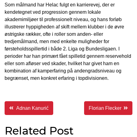
Som målmand har Helac fulgt en karrierevej, der er
kendetegnet ved progression gennem lokale
akademimiljøer til professionelt niveau, og hans forløb
illustrerer hyppigheden af skift mellem klubber i de øvre
østrigske rækker, ofte i roller som anden- eller
tredjemålmand, men med enkelte muligheder for
førsteholdsspillertid i både 2. Liga og Bundesligaen. I
perioder har han primært fået spilletid gennem reservehold
eller som afløser ved skader, hvilket har givet ham en
kombination af kamperfaring på andengradsniveau og
begrænset, men konkret erfaring i topdivisionen.
Indlægsnavigation
Adnan Kanurić
Florian Flecker
Related Post