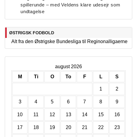
spillerunde – med Veldens klare udesejr som
undtagelse
ØSTRIGSK FODBOLD
Alt fra den Østrigske Bundesliga til Reginonalligaerne
august 2026
M
Ti
O
To
F
L
S
1
2
3
4
5
6
7
8
9
10
11
12
13
14
15
16
17
18
19
20
21
22
23