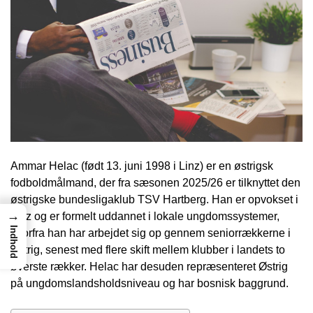
Ammar Helac (født 13. juni 1998 i Linz) er en østrigsk
fodboldmålmand, der fra sæsonen 2025/26 er tilknyttet den
østrigske bundesligaklub TSV Hartberg. Han er opvokset i
→
Linz og er formelt uddannet i lokale ungdomssystemer,
Indhold
hvorfra han har arbejdet sig op gennem seniorrækkerne i
Østrig, senest med flere skift mellem klubber i landets to
øverste rækker. Helac har desuden repræsenteret Østrig
på ungdomslandsholdsniveau og har bosnisk baggrund.