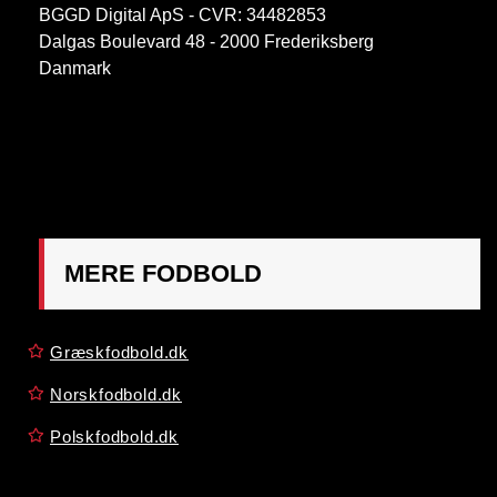
BGGD Digital ApS - CVR: 34482853
Dalgas Boulevard 48 - 2000 Frederiksberg
Danmark
OBS:
Henvendelse på adressen ikke muligt. Post
mærkes "Att: Østrigsk Fodbold"
MERE FODBOLD
Græskfodbold.dk
Norskfodbold.dk
Polskfodbold.dk