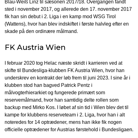
Blau-Weiß Linz til sæsonen 2017/18. Overgangen fandt
sted i november 2017, og allerede den 17. november 2017
fik han sin debut i 2. Liga i en kamp mod WSG Tirol
(Wattens), hvor han blev indskiftet i første halvleg efter en
skade på den ordinære målmand.
FK Austria Wien
I februar 2020 tog Helac næste skridt i karrieren ved at
skifte til Bundesliga-klubben FK Austria Wien, hvor han
underskrev en kontrakt der løb frem til juni 2023. I sine år i
klubben stod han bagved Patrick Pentz i
målvogterhierarkiet og fungerede primært som
reservemålmand, hvor han samtidig delte rollen som
backup med Mirko Kos. I løbet af sin tid i Wien blev det til
kampe for klubbens reserveteam i 2. Liga, hvor han i alt
noteredes for 14 optrædener, mens han ikke fik nogen
officielle optrædener for Austrias førstehold i Bundesligaen.