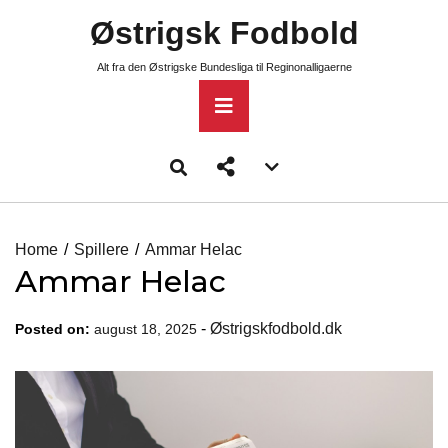
Skip
Østrigsk Fodbold
to
content
Alt fra den Østrigske Bundesliga til Reginonalligaerne
Primary
Menu
Account
menu
toggle
Home
Spillere
Ammar Helac
Ammar Helac
-
Østrigskfodbold.dk
Posted on:
august 18, 2025